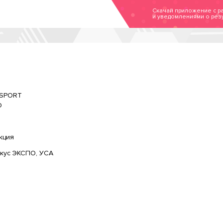
Скачай приложение с р
и уведомлениями о резу
ESPORT
О
кция
окус ЭКСПО, УСА