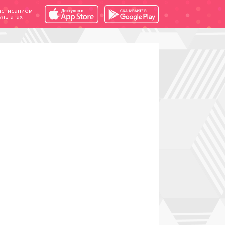
асписанием
льтатах