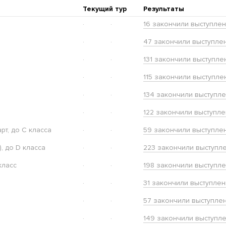
Текущий тур
Результаты
·
·
16 закончили выступле
·
·
47 закончили выступле
·
·
131 закончили выступле
·
·
115 закончили выступле
·
·
134 закончили выступл
·
·
122 закончили выступл
т, до С класса
·
·
59 закончили выступле
, до D класса
·
·
223 закончили выступл
класс
·
·
198 закончили выступл
·
·
31 закончили выступле
·
·
57 закончили выступле
·
·
149 закончили выступл