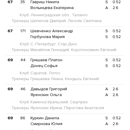
67
35
Гавриш Никита
S
0.52
Волынцева Екатерина
A
2.6
Клуб
Ленинградская обл., Таланто
Тренеры
Шипилов Дмитрий, Лесняк Светлана
67
171
Шевченко Александр
S
0.52
Горбунова Мария
S
0.52
Клуб
С.-Петербург, Стар-Дэнс
Тренеры
Михайлов Геннадий, Коротоножкин Евгений
69
44
Гришаев Платон
S
0.52
Донец Софья
S
0.52
Клуб
Саратов, Лотос
Тренеры
Гришаева Лиана, Кендысь Евгений
69
46
Давыдов Григорий
A
2.6
Яренских Ольга
A
2.6
Клуб
Каменск-Уральский, Сюрприз
Тренеры
Яренских Ирина, Пирогова Анастасия
69
86
Куркин Данила
S
0.52
Смирнова Юлия
A
2.6