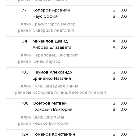
·
77
Копоров Арсений
S
0.0
Чаус София
S
0.0
Клуб
Красногорск, Вектор
Тренер
Скворцов Анатолий
·
94
Михайлов Давид
A
0.0
Аибова Елизавета
A
0.0
Клуб
Череповец, Экспромт
Тренер
Юнец Эдуард
·
103
Наумов Александр
S
0.0
Бриненко Наталия
S
0.0
Клуб
Тула, Звездная линия
Тренеры
Кабирова Алина, Кабиров Алексей
·
108
Осетров Матвей
S
0.0
Гракович Виктория
S
0.0
Клуб
Омск, BrightStar
Тренер
Редько Виктория
·
124
Романов Константин
S
0.0