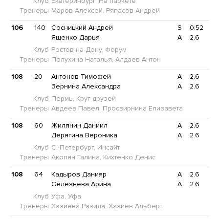
Клуб
Екатеринбург, На паркете
Тренеры
Маров Алексей, Ряпасов Андрей
106
140
Сосницкий Андрей
S
0.52
Ященко Дарья
A
2.6
Клуб
Ростов-на-Дону, Форум
Тренеры
Полухина Наталья, Алдаев Антон
108
20
Антонов Тимофей
A
2.6
Зернина Александра
A
2.6
Клуб
Пермь, Круг друзей
Тренеры
Авдеев Павел, Просвирнина Елизавета
108
60
Жилянин Даниил
A
2.6
Дерягина Вероника
A
2.6
Клуб
С.-Петербург, Инсайт
Тренеры
Акопян Галина, Кихтенко Денис
108
64
Кадыров Данияр
A
2.6
Селезнева Арина
A
2.6
Клуб
Уфа, Уфа
Тренеры
Хазиева Разида, Хазиев Альберт