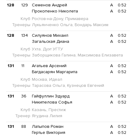
128
129
Семенов Андрей
A
0.52
Прокопенко Николета
A
0.52
Клуб
Ростов-на-Дону, Примавера
Тренеры
Лукьянченко Ольга, Бондарь Максим
128
134
Силуянов Михаил
A
0.52
Загальская Диана
A
0.52
Клуб
Ухта, Дуэт УГТУ
Тренеры
Заборщикова Галина, Максимова Елизавета
131
11
Агатьев Арсений
A
0.52
Багдасарян Маргарита
A
0.52
Клуб
Москва, Идеал
Тренеры
Тарасова Ольга, Кузнецов Евгений
131
36
Гайфуллин Эдуард
A
0.52
Никипелова Софья
A
0.52
Клуб
Казань, Престиж
Тренер
Ягудина Лилия
131
88
Латыпов Роман
A
0.52
Гертье Виктория
A
0.52