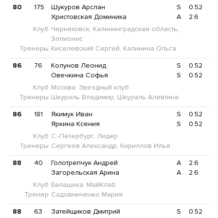
80
175
Шукуров Арслан
S
0.52
Христовская Доминика
A
2.6
Клуб
Черняховск, Калининградская область,
Эллионис
Тренеры
Киселевский Сергей, Калинина Ольга
86
76
Колунов Леонид
S
0.52
Овечкина Софья
S
0.52
Клуб
Москва, Звездный клуб
Тренеры
Шкураль Владимир, Шкураль Алевтина
86
181
Якимук Иван
S
0.52
Яркина Ксения
S
0.52
Клуб
С.-Петербург, Лидер
Тренеры
Сергеев Александр, Кириллов Илья
88
40
Голотрепчук Андрей
A
2.6
Загорельская Арина
A
2.6
Клуб
Балашиха, МайКлаб
Тренер
Садовниченко Мария
88
63
Затейщиков Дмитрий
S
0.52