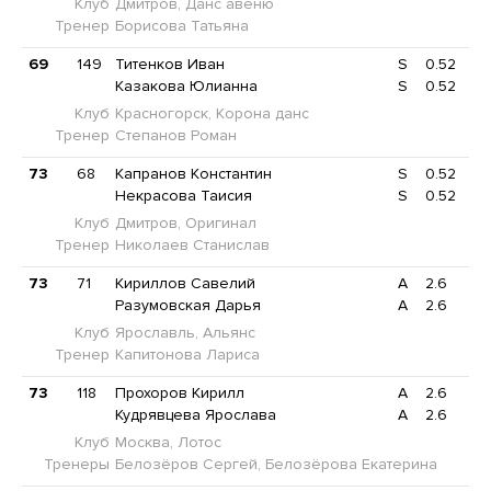
Клуб
Дмитров, Данс авеню
Тренер
Борисова Татьяна
69
149
Титенков Иван
S
0.52
Казакова Юлианна
S
0.52
Клуб
Красногорск, Корона данс
Тренер
Степанов Роман
73
68
Капранов Константин
S
0.52
Некрасова Таисия
S
0.52
Клуб
Дмитров, Оригинал
Тренер
Николаев Станислав
73
71
Кириллов Савелий
A
2.6
Разумовская Дарья
A
2.6
Клуб
Ярославль, Альянс
Тренер
Капитонова Лариса
73
118
Прохоров Кирилл
A
2.6
Кудрявцева Ярослава
A
2.6
Клуб
Москва, Лотос
Тренеры
Белозёров Сергей, Белозёрова Екатерина