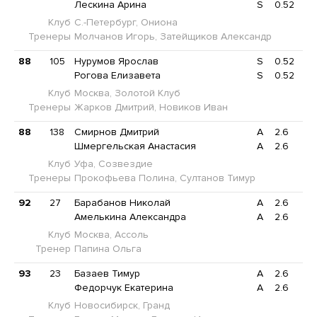
Лескина Арина
S
0.52
Клуб
С.-Петербург, Ониона
Тренеры
Молчанов Игорь, Затейщиков Александр
88
105
Нурумов Ярослав
S
0.52
Рогова Елизавета
S
0.52
Клуб
Москва, Золотой Клуб
Тренеры
Жарков Дмитрий, Новиков Иван
88
138
Смирнов Дмитрий
A
2.6
Шмергельская Анастасия
A
2.6
Клуб
Уфа, Созвездие
Тренеры
Прокофьева Полина, Султанов Тимур
92
27
Барабанов Николай
A
2.6
Амелькина Александра
A
2.6
Клуб
Москва, Ассоль
Тренер
Папина Ольга
93
23
Базаев Тимур
A
2.6
Федорчук Екатерина
A
2.6
Клуб
Новосибирск, Гранд