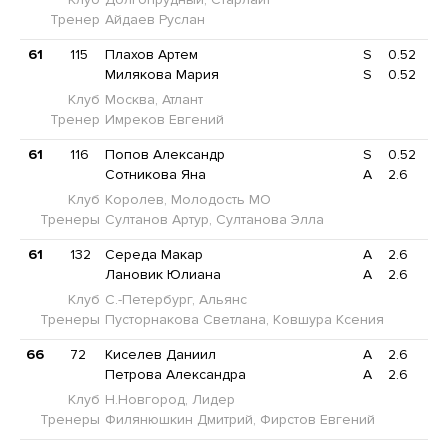
Тренер
Айдаев Руслан
61
115
Плахов Артем
S
0.52
Милякова Мария
S
0.52
Клуб
Москва, Атлант
Тренер
Имреков Евгений
61
116
Попов Александр
S
0.52
Сотникова Яна
A
2.6
Клуб
Королев, Молодость МО
Тренеры
Султанов Артур, Султанова Элла
61
132
Середа Макар
A
2.6
Лановик Юлиана
A
2.6
Клуб
С.-Петербург, Альянс
Тренеры
Пусторнакова Светлана, Ковшура Ксения
66
72
Киселев Даниил
A
2.6
Петрова Александра
A
2.6
Клуб
Н.Новгород, Лидер
Тренеры
Филянюшкин Дмитрий, Фирстов Евгений