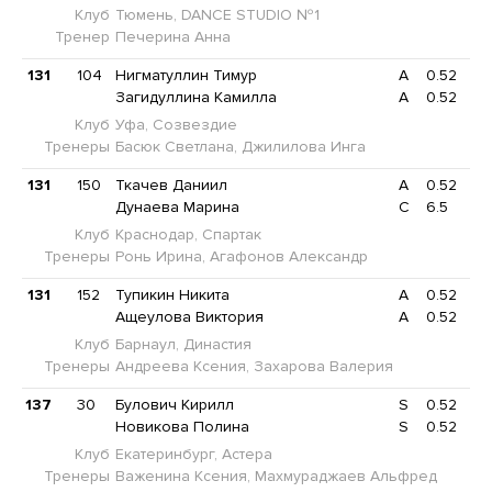
Клуб
Тюмень, DANCE STUDIO №1
Тренер
Печерина Анна
131
104
Нигматуллин Тимур
A
0.52
Загидуллина Камилла
A
0.52
Клуб
Уфа, Созвездие
Тренеры
Басюк Светлана, Джилилова Инга
131
150
Ткачев Даниил
A
0.52
Дунаева Марина
C
6.5
Клуб
Краснодар, Спартак
Тренеры
Ронь Ирина, Агафонов Александр
131
152
Тупикин Никита
A
0.52
Ащеулова Виктория
A
0.52
Клуб
Барнаул, Династия
Тренеры
Андреева Ксения, Захарова Валерия
137
30
Булович Кирилл
S
0.52
Новикова Полина
S
0.52
Клуб
Екатеринбург, Астера
Тренеры
Важенина Ксения, Махмураджаев Альфред