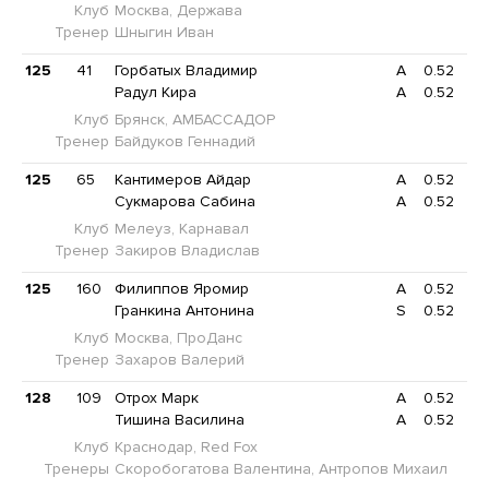
Клуб
Москва, Держава
Тренер
Шныгин Иван
125
41
Горбатых Владимир
A
0.52
Радул Кира
A
0.52
Клуб
Брянск, АМБАССАДОР
Тренер
Байдуков Геннадий
125
65
Кантимеров Айдар
A
0.52
Сукмарова Сабина
A
0.52
Клуб
Мелеуз, Карнавал
Тренер
Закиров Владислав
125
160
Филиппов Яромир
A
0.52
Гранкина Антонина
S
0.52
Клуб
Москва, ПроДанс
Тренер
Захаров Валерий
128
109
Отрох Марк
A
0.52
Тишина Василина
A
0.52
Клуб
Краснодар, Red Fox
Тренеры
Скоробогатова Валентина, Антропов Михаил