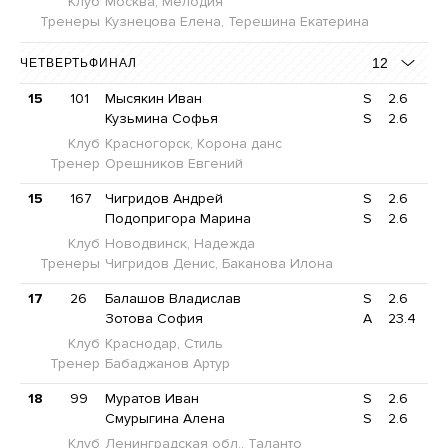
Клуб
Москва, Мелодия
Тренеры
Кузнецова Елена, Терешина Екатерина
12
ЧЕТВЕРТЬФИНАЛ
15
101
Мысякин Иван
S
2.6
Кузьмина Софья
S
2.6
Клуб
Красногорск, Корона данс
Тренер
Орешников Евгений
15
167
Чигридов Андрей
S
2.6
Подопригора Марина
S
2.6
Клуб
Новодвинск, Надежда
Тренеры
Чигридов Денис, Баканова Илона
17
26
Балашов Владислав
S
2.6
Зотова София
A
23.4
Клуб
Краснодар, Стиль
Тренер
Бабаджанов Артур
18
99
Муратов Иван
S
2.6
Смурыгина Алена
S
2.6
Клуб
Ленинградская обл., Таланто