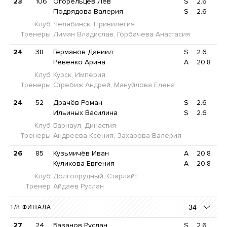
23
106
Огорельцев Лев
S
2.6
Подрядова Валерия
S
2.6
Клуб
Челябинск, Привилегия
Тренеры
Лиман Владислав, Горбачева Анастасия
24
38
Германов Даниил
S
2.6
Ревенко Арина
A
20.8
Клуб
Курск, Империя
Тренеры
Стребиж Андрей, Мануйлова Елена
24
52
Драчёв Роман
S
2.6
Ильиных Василина
S
2.6
Клуб
Барнаул, Династия
Тренеры
Андреева Ксения, Захарова Валерия
26
85
Кузьмичёв Иван
A
20.8
Куликова Евгения
A
20.8
Клуб
Долгопрудный, Старлайт
Тренер
Айдаев Руслан
34
1/8 ФИНАЛА
27
24
Базанов Руслан
S
2.6