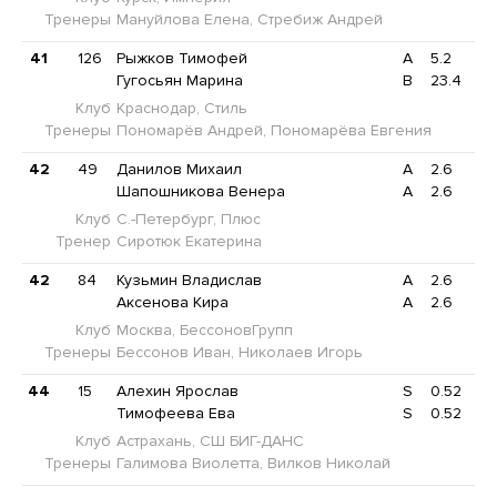
Тренеры
Мануйлова Елена, Стребиж Андрей
41
126
Рыжков Тимофей
A
5.2
Гугосьян Марина
B
23.4
Клуб
Краснодар, Стиль
Тренеры
Пономарёв Андрей, Пономарёва Евгения
42
49
Данилов Михаил
A
2.6
Шапошникова Венера
A
2.6
Клуб
С.-Петербург, Плюс
Тренер
Сиротюк Екатерина
42
84
Кузьмин Владислав
A
2.6
Аксенова Кира
A
2.6
Клуб
Москва, БессоновГрупп
Тренеры
Бессонов Иван, Николаев Игорь
44
15
Алехин Ярослав
S
0.52
Тимофеева Ева
S
0.52
Клуб
Астрахань, СШ БИГ-ДАНС
Тренеры
Галимова Виолетта, Вилков Николай