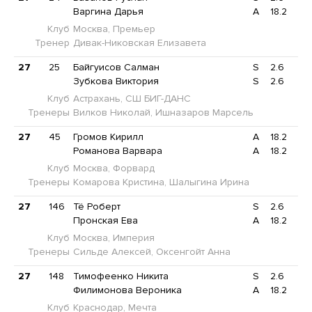
Варгина Дарья
A
18.2
Клуб
Москва, Премьер
Тренер
Дивак-Никовская Елизавета
27
25
Байгуисов Салман
S
2.6
Зубкова Виктория
S
2.6
Клуб
Астрахань, СШ БИГ-ДАНС
Тренеры
Вилков Николай, Ишназаров Марсель
27
45
Громов Кирилл
A
18.2
Романова Варвара
A
18.2
Клуб
Москва, Форвард
Тренеры
Комарова Кристина, Шалыгина Ирина
27
146
Тё Роберт
S
2.6
Пронская Ева
A
18.2
Клуб
Москва, Империя
Тренеры
Сильде Алексей, Оксенгойт Анна
27
148
Тимофеенко Никита
S
2.6
Филимонова Вероника
A
18.2
Клуб
Краснодар, Мечта