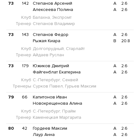
73
142
Степанов Арсений
A
2.6
Алексеева Полина
A
2.6
Клуб
Балахна, Экспромт
Тренер
Степанов Владимир
73
143
Степанов Федор
A
2.6
Рыжая Киара
B
20.8
Клуб
Долгопрудный, Старлайт
Тренер
Айдаев Руслан
73
179
Южиков Дмитрий
A
2.6
Файгенблат Екатерина
A
2.6
Клуб
С.-Петербург, Секвей
Тренеры
Сурков Павел, Гурьев Максим
79
66
Капитонов Иван
A
2.6
Новокрещенова Алина
A
2.6
Клуб
С.-Петербург, Прайм
Тренер
Каменецкая Маргарита
80
42
Гордеев Максим
A
2.6
Лаур Анна
A
2.6