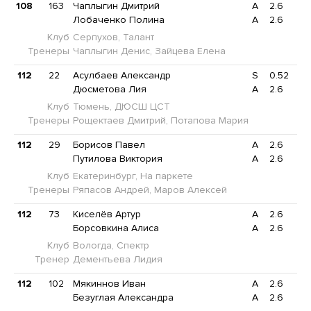
108
163
Чаплыгин Дмитрий
A
2.6
Лобаченко Полина
A
2.6
Клуб
Серпухов, Талант
Тренеры
Чаплыгин Денис, Зайцева Елена
112
22
Асулбаев Александр
S
0.52
Дюсметова Лия
A
2.6
Клуб
Тюмень, ДЮСШ ЦСТ
Тренеры
Рощектаев Дмитрий, Потапова Мария
112
29
Борисов Павел
A
2.6
Путилова Виктория
A
2.6
Клуб
Екатеринбург, На паркете
Тренеры
Ряпасов Андрей, Маров Алексей
112
73
Киселёв Артур
A
2.6
Борсовкина Алиса
A
2.6
Клуб
Вологда, Спектр
Тренер
Дементьева Лидия
112
102
Мякиннов Иван
A
2.6
Безуглая Александра
A
2.6