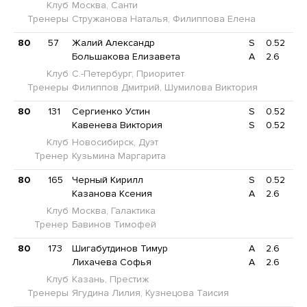
Клуб
Москва, Санти
Тренеры
Стружанова Наталья, Филиппова Елена
80
57
Жалий Александр
S
0.52
Большакова Елизавета
A
2.6
Клуб
С.-Петербург, Приоритет
Тренеры
Филиппов Дмитрий, Шумилова Виктория
80
131
Сергиенко Устин
S
0.52
Кавенева Виктория
S
0.52
Клуб
Новосибирск, Дуэт
Тренер
Кузьмина Маргарита
80
165
Черный Кирилл
S
0.52
Казанова Ксения
A
2.6
Клуб
Москва, Галактика
Тренер
Бавинов Тимофей
80
173
Шигабутдинов Тимур
A
2.6
Лихачева Софья
A
2.6
Клуб
Казань, Престиж
Тренеры
Ягудина Лилия, Кузнецова Таисия