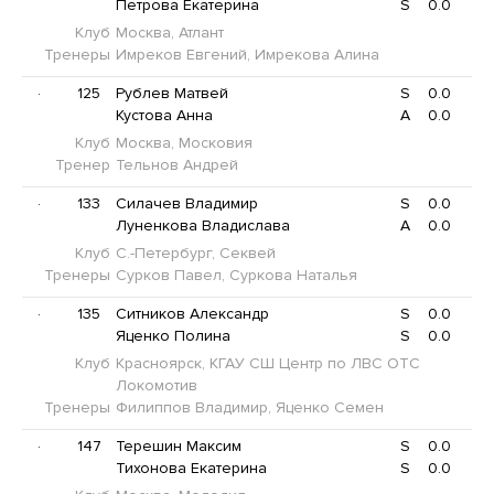
Петрова Екатерина
S
0.0
Клуб
Москва, Атлант
Тренеры
Имреков Евгений, Имрекова Алина
·
125
Рублев Матвей
S
0.0
Кустова Анна
A
0.0
Клуб
Москва, Московия
Тренер
Тельнов Андрей
·
133
Силачев Владимир
S
0.0
Луненкова Владислава
A
0.0
Клуб
С.-Петербург, Секвей
Тренеры
Сурков Павел, Суркова Наталья
·
135
Ситников Александр
S
0.0
Яценко Полина
S
0.0
Клуб
Красноярск, КГАУ СШ Центр по ЛВС ОТС
Локомотив
Тренеры
Филиппов Владимир, Яценко Семен
·
147
Терешин Максим
S
0.0
Тихонова Екатерина
S
0.0