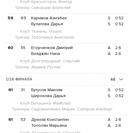
Клуб
Красногорск, Вектор
Тренер
Скворцов Анатолий
59
69
Каримов Азизбек
S
0.52
Булатова Дарья
S
0.52
Клуб
Тюмень, Visavis
Тренер
Тоболкина Анастасия
60
55
Егорченков Дмитрий
A
2.6
Бояджян Нана
A
2.6
Клуб
Долгопрудный, Старлайт
Тренер
Айдаев Руслан
44
1/16 ФИНАЛА
61
31
Бутусов Максим
S
0.52
Широкова Дарья
S
0.52
Клуб
Балашиха, МайКлаб
Тренеры
Садовниченко Мария, Сабиров Альберт
61
53
Духнов Константин
A
2.6
Тополян Марьяна
A
2.6
Клуб
Долгопрудный, Старлайт