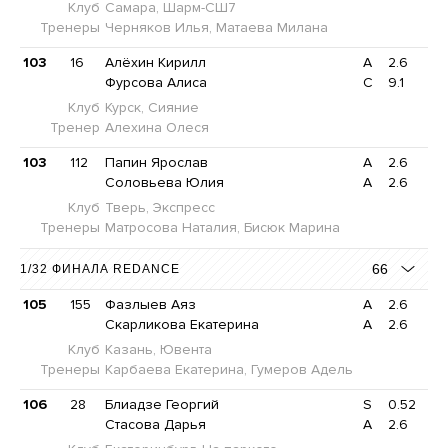
Клуб
Самара, Шарм-СШ7
Тренеры
Черняков Илья, Матаева Милана
103
16
Алёхин Кирилл
A
2.6
Фурсова Алиса
C
9.1
Клуб
Курск, Сияние
Тренер
Алехина Олеся
103
112
Папин Ярослав
A
2.6
Соловьева Юлия
A
2.6
Клуб
Тверь, Экспресс
Тренеры
Матросова Наталия, Бисюк Марина
66
1/32 ФИНАЛА REDANCE
105
155
Фазлыев Аяз
A
2.6
Скарликова Екатерина
A
2.6
Клуб
Казань, Ювента
Тренеры
Карбаева Екатерина, Гумеров Адель
106
28
Блиадзе Георгий
S
0.52
Стасова Дарья
A
2.6