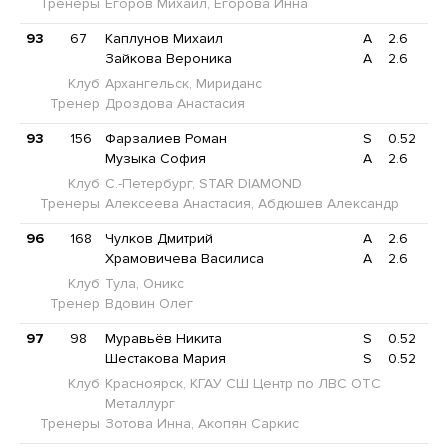
Тренеры
Егоров Михаил, Егорова Инна
93
67
Каплунов Михаил
A
2.6
Зайкова Вероника
A
2.6
Клуб
Архангельск, Мириданс
Тренер
Дроздова Анастасия
93
156
Фарзалиев Роман
S
0.52
Музыка София
A
2.6
Клуб
С.-Петербург, STAR DIAMOND
Тренеры
Алексеева Анастасия, Абдюшев Александр
96
168
Чулков Дмитрий
A
2.6
Храмовичева Василиса
A
2.6
Клуб
Тула, Оникс
Тренер
Вдовин Олег
97
98
Муравьёв Никита
S
0.52
Шестакова Мария
S
0.52
Клуб
Красноярск, КГАУ СШ Центр по ЛВС ОТС
Металлург
Тренеры
Зотова Инна, Акопян Саркис