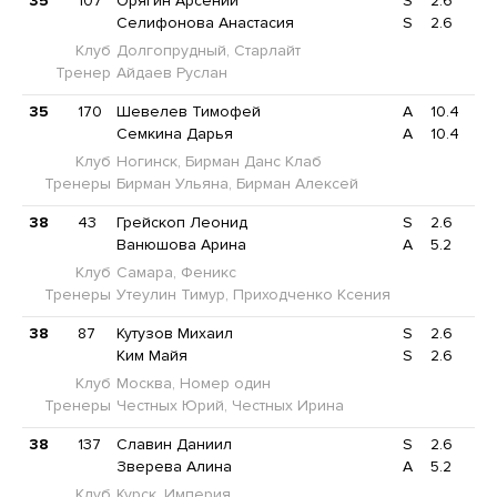
35
107
Орягин Арсений
S
2.6
Селифонова Анастасия
S
2.6
Клуб
Долгопрудный, Старлайт
Тренер
Айдаев Руслан
35
170
Шевелев Тимофей
A
10.4
Семкина Дарья
A
10.4
Клуб
Ногинск, Бирман Данс Клаб
Тренеры
Бирман Ульяна, Бирман Алексей
38
43
Грейскоп Леонид
S
2.6
Ванюшова Арина
A
5.2
Клуб
Самара, Феникс
Тренеры
Утеулин Тимур, Приходченко Ксения
38
87
Кутузов Михаил
S
2.6
Ким Майя
S
2.6
Клуб
Москва, Номер один
Тренеры
Честных Юрий, Честных Ирина
38
137
Славин Даниил
S
2.6
Зверева Алина
A
5.2
Клуб
Курск, Империя