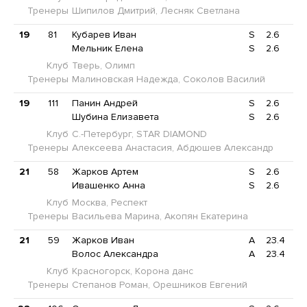
Тренеры
Шипилов Дмитрий, Лесняк Светлана
19
81
Кубарев Иван
S
2.6
Мельник Елена
S
2.6
Клуб
Тверь, Олимп
Тренеры
Малиновская Надежда, Соколов Василий
19
111
Панин Андрей
S
2.6
Шубина Елизавета
S
2.6
Клуб
С.-Петербург, STAR DIAMOND
Тренеры
Алексеева Анастасия, Абдюшев Александр
21
58
Жарков Артем
S
2.6
Ивашенко Анна
S
2.6
Клуб
Москва, Респект
Тренеры
Васильева Марина, Акопян Екатерина
21
59
Жарков Иван
A
23.4
Волос Александра
A
23.4
Клуб
Красногорск, Корона данс
Тренеры
Степанов Роман, Орешников Евгений