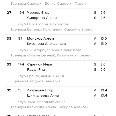
Тренеры
Савостин Денис, Савостин Павел
27
164
Чернов Егор
S
2.6
Сидорова Дарья
S
2.6
Клуб
Н.Новгород, Локомотив
Тренеры
Беленко Константин, Саватина Елена
33
97
Монахов Артем
A
13.0
Киселева Александра
A
13.0
Клуб
С.-Петербург, Арена Данс Клаб
Тренеры
Смагин Евгений, Казаченко Полина
33
144
Стренюк Илья
S
2.6
Радул Яна
S
2.6
Клуб
Брянск, АМБАССАДОР
Тренер
Байдуков Геннадий
35
13
Акульшин Егор
A
10.4
Шингалеева Анна
A
10.4
Клуб
Тула, Звездная линия
Тренеры
Кабирова Алина, Кабиров Алексей