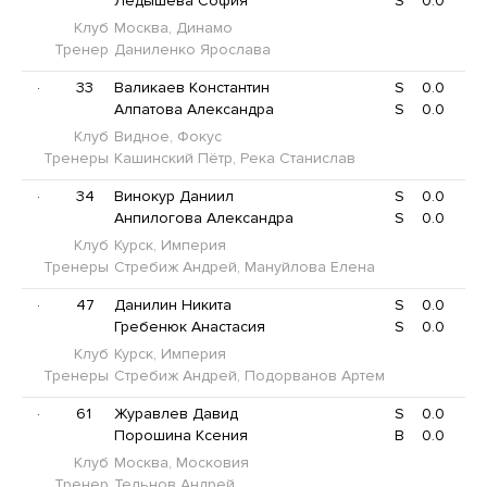
Ледышева София
S
0.0
Клуб
Москва, Динамо
Тренер
Даниленко Ярослава
·
33
Валикаев Константин
S
0.0
Алпатова Александра
S
0.0
Клуб
Видное, Фокус
Тренеры
Кашинский Пётр, Река Станислав
·
34
Винокур Даниил
S
0.0
Анпилогова Александра
S
0.0
Клуб
Курск, Империя
Тренеры
Стребиж Андрей, Мануйлова Елена
·
47
Данилин Никита
S
0.0
Гребенюк Анастасия
S
0.0
Клуб
Курск, Империя
Тренеры
Стребиж Андрей, Подорванов Артем
·
61
Журавлев Давид
S
0.0
Порошина Ксения
B
0.0
Клуб
Москва, Московия
Тренер
Тельнов Андрей