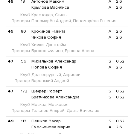
45
19
Антонов Максим
A
2.6
Крылова Василиса
A
2.6
Клуб
Краснодар, Стиль
Тренеры
Пономарёв Андрей, Пономарёва Евгения
45
80
Крохинов Никита
A
2.6
Чикова София
A
2.6
Клуб
Химки, Данс тайм
Тренеры
Брыков Филипп, Ершова Алена
47
96
Михальков Александр
S
0.52
Попова София
A
2.6
Клуб
Долгопрудный, Априори
Тренер
Боровский Андрей
47
172
Шефер Роберт
S
0.52
Братчикова Александра
S
0.52
Клуб
Москва, Московия
Тренеры
Тельнов Андрей, Доагэ Вячеслав
49
113
Пешков Захар
S
0.52
Емельянова Мария
A
2.6