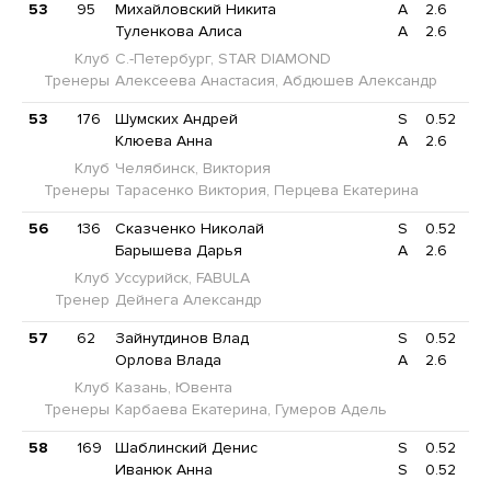
53
95
Михайловский Никита
A
2.6
Туленкова Алиса
A
2.6
Клуб
С.-Петербург, STAR DIAMOND
Тренеры
Алексеева Анастасия, Абдюшев Александр
53
176
Шумских Андрей
S
0.52
Клюева Анна
A
2.6
Клуб
Челябинск, Виктория
Тренеры
Тарасенко Виктория, Перцева Екатерина
56
136
Сказченко Николай
S
0.52
Барышева Дарья
A
2.6
Клуб
Уссурийск, FABULA
Тренер
Дейнега Александр
57
62
Зайнутдинов Влад
S
0.52
Орлова Влада
A
2.6
Клуб
Казань, Ювента
Тренеры
Карбаева Екатерина, Гумеров Адель
58
169
Шаблинский Денис
S
0.52
Иванюк Анна
S
0.52