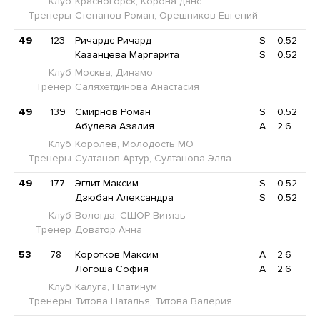
Клуб
Красногорск, Корона данс
Тренеры
Степанов Роман, Орешников Евгений
49
123
Ричардс Ричард
S
0.52
Казанцева Маргарита
S
0.52
Клуб
Москва, Динамо
Тренер
Саляхетдинова Анастасия
49
139
Смирнов Роман
S
0.52
Абулева Азалия
A
2.6
Клуб
Королев, Молодость МО
Тренеры
Султанов Артур, Султанова Элла
49
177
Эглит Максим
S
0.52
Дзюбан Александра
S
0.52
Клуб
Вологда, СШОР Витязь
Тренер
Доватор Анна
53
78
Коротков Максим
A
2.6
Логоша София
A
2.6
Клуб
Калуга, Платинум
Тренеры
Титова Наталья, Титова Валерия