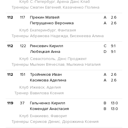
Клуб
С.-Петербург, Арена Данс Клаб
Тренеры
Смагин Евгений, Казаченко Полина
112
117
Прекин Матвей
A
2.6
Петрущенко Вероника
A
2.6
Клуб
Екатеринбург, Фантазия
Тренеры
Абрамова Надежда, Бисекеева Алина
112
122
Ринсевич Кирилл
C
9.1
Любецкая Анна
D
9.1
Клуб
Севастополь, Дэнс Проджект
Тренеры
Мылкин Вячеслав, Мылкина Наталия
112
151
Тройников Иван
A
2.6
Касимова Аделина
A
2.6
Клуб
Ижевск, Аделия
Тренер
Вавилова Ксения
119
37
Гальченко Кирилл
B
13.0
Комендат Анастасия
B
13.0
Клуб
Енакиево, Фаворит
Тренеры
Сериков Денис, Дорожкина Ксения