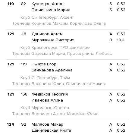
119
82
Кузнецов Антон
S
0.52
Гречишкина Мария
S
0.52
Клуб
С.-Петербург, Акцент
Тренеры
Корнилов Максим, Корнилова Ольга
121
48
Данилов Артем
A
0.52
Мурашкина Виктория
B
10.4
Клуб
Красногорск, ПРО движение
Тренеры
Зарецкая Мария, Просвирнина Любовь
121
119
Пыжов Егор
A
0.52
Байманова Аделина
A
0.52
Клуб
С.-Петербург, Тайм
Тренеры
Васенина Юлия, Олиниченко Никита
121
158
Федюков Георгий
A
0.52
Иванова Алина
A
0.52
Клуб
Мурманск, Ювента
Тренеры
Звонилов Антон, Можейко Юлия
124
92
Малясов Макар
A
0.52
Данилевская Янита
A
0.52