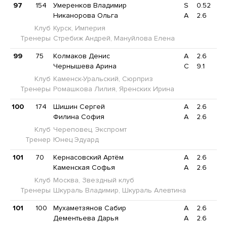
97
154
Умеренков Владимир
S
0.52
Никанорова Ольга
A
2.6
Клуб
Курск, Империя
Тренеры
Стребиж Андрей, Мануйлова Елена
99
75
Колмаков Денис
A
2.6
Чернышева Арина
C
9.1
Клуб
Каменск-Уральский, Сюрприз
Тренеры
Ромашкова Лилия, Яренских Ирина
100
174
Шишин Сергей
A
2.6
Филина София
A
2.6
Клуб
Череповец, Экспромт
Тренер
Юнец Эдуард
101
70
Кернасовский Артём
A
2.6
Каменская Софья
A
2.6
Клуб
Москва, Звездный клуб
Тренеры
Шкураль Владимир, Шкураль Алевтина
101
100
Мухаметзянов Сабир
A
2.6
Дементьева Дарья
A
2.6