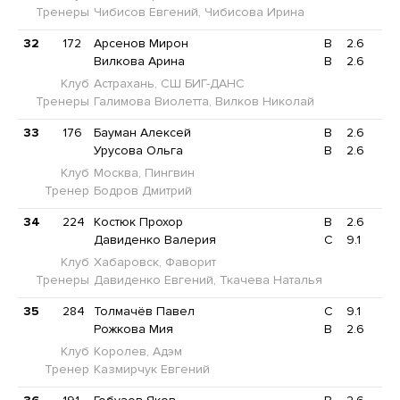
Тренеры
Чибисов Евгений, Чибисова Ирина
32
172
Арсенов Мирон
B
2.6
Вилкова Арина
B
2.6
Клуб
Астрахань, СШ БИГ-ДАНС
Тренеры
Галимова Виолетта, Вилков Николай
33
176
Бауман Алексей
B
2.6
Урусова Ольга
B
2.6
Клуб
Москва, Пингвин
Тренер
Бодров Дмитрий
34
224
Костюк Прохор
B
2.6
Давиденко Валерия
C
9.1
Клуб
Хабаровск, Фаворит
Тренеры
Давиденко Евгений, Ткачева Наталья
35
284
Толмачёв Павел
C
9.1
Рожкова Мия
B
2.6
Клуб
Королев, Адэм
Тренер
Казмирчук Евгений