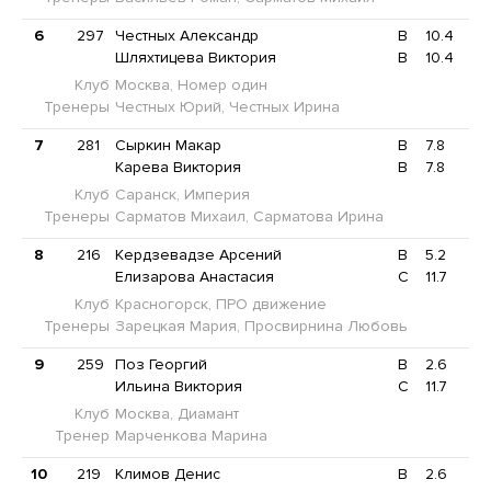
6
297
Честных Александр
B
10.4
Шляхтицева Виктория
B
10.4
Клуб
Москва, Номер один
Тренеры
Честных Юрий, Честных Ирина
7
281
Сыркин Макар
B
7.8
Карева Виктория
B
7.8
Клуб
Саранск, Империя
Тренеры
Сарматов Михаил, Сарматова Ирина
8
216
Кердзевадзе Арсений
B
5.2
Елизарова Анастасия
C
11.7
Клуб
Красногорск, ПРО движение
Тренеры
Зарецкая Мария, Просвирнина Любовь
9
259
Поз Георгий
B
2.6
Ильина Виктория
C
11.7
Клуб
Москва, Диамант
Тренер
Марченкова Марина
10
219
Климов Денис
B
2.6