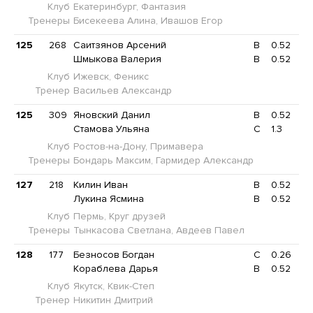
Клуб
Екатеринбург, Фантазия
Тренеры
Бисекеева Алина, Ивашов Егор
125
268
Саитзянов Арсений
B
0.52
Шмыкова Валерия
B
0.52
Клуб
Ижевск, Феникс
Тренер
Васильев Александр
125
309
Яновский Данил
B
0.52
Стамова Ульяна
C
1.3
Клуб
Ростов-на-Дону, Примавера
Тренеры
Бондарь Максим, Гармидер Александр
127
218
Килин Иван
B
0.52
Лукина Ясмина
B
0.52
Клуб
Пермь, Круг друзей
Тренеры
Тынкасова Светлана, Авдеев Павел
128
177
Безносов Богдан
C
0.26
Кораблева Дарья
B
0.52
Клуб
Якутск, Квик-Степ
Тренер
Никитин Дмитрий