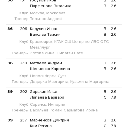
36
191
Гобузов Яков
B
2.6
Парфенова Виталина
B
2.6
Клуб
Москва, Московия
Тренер
Тельнов Андрей
36
209
Кадулин Игнат
B
2.6
Ванслав Таисия
B
2.6
Клуб
Красноярск, КГАУ СШ Центр по ЛВС ОТС
Металлург
Тренеры
Зотова Инна, Смбатян Ваге
36
238
Матвеев Андрей
B
2.6
Шевченко Каролина
B
2.6
Клуб
Новосибирск, Дуэт
Тренеры
Дедерко Маргарита, Кузьмина Маргарита
39
202
Зорькин Илья
B
2.6
Лапаева Варвара
C
7.8
Клуб
Саранск, Империя
Тренеры
Васильев Роман, Сарматова Ирина
39
237
Марченков Дмитрий
B
2.6
Ким Регина
C
7.8