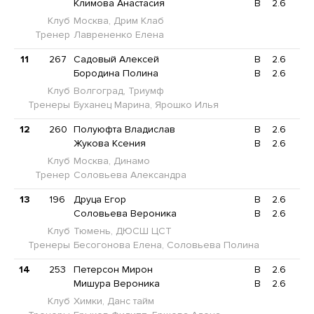
Климова Анастасия
B
2.6
Клуб
Москва, Дрим Клаб
Тренер
Лаврененко Елена
11
267
Садовый Алексей
B
2.6
Бородина Полина
B
2.6
Клуб
Волгоград, Триумф
Тренеры
Буханец Марина, Ярошко Илья
12
260
Полуюфта Владислав
B
2.6
Жукова Ксения
B
2.6
Клуб
Москва, Динамо
Тренер
Соловьева Александра
13
196
Друца Егор
B
2.6
Соловьева Вероника
B
2.6
Клуб
Тюмень, ДЮСШ ЦСТ
Тренеры
Бесогонова Елена, Соловьева Полина
14
253
Петерсон Мирон
B
2.6
Мишура Вероника
B
2.6
Клуб
Химки, Данс тайм