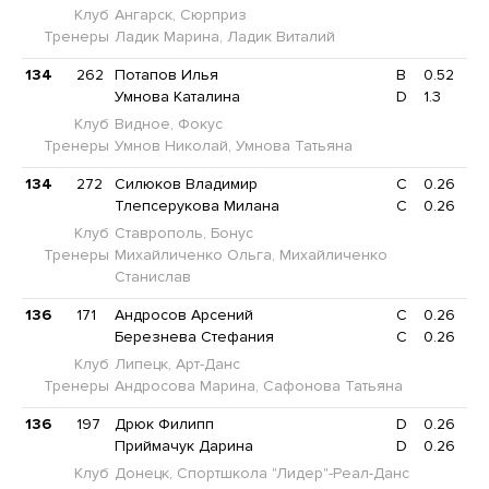
Клуб
Ангарск, Сюрприз
Тренеры
Ладик Марина, Ладик Виталий
134
262
Потапов Илья
B
0.52
Умнова Каталина
D
1.3
Клуб
Видное, Фокус
Тренеры
Умнов Николай, Умнова Татьяна
134
272
Силюков Владимир
C
0.26
Тлепсерукова Милана
C
0.26
Клуб
Ставрополь, Бонус
Тренеры
Михайличенко Ольга, Михайличенко
Станислав
136
171
Андросов Арсений
C
0.26
Березнева Стефания
C
0.26
Клуб
Липецк, Арт-Данс
Тренеры
Андросова Марина, Сафонова Татьяна
136
197
Дрюк Филипп
D
0.26
Приймачук Дарина
D
0.26
Клуб
Донецк, Спортшкола "Лидер"-Реал-Данс