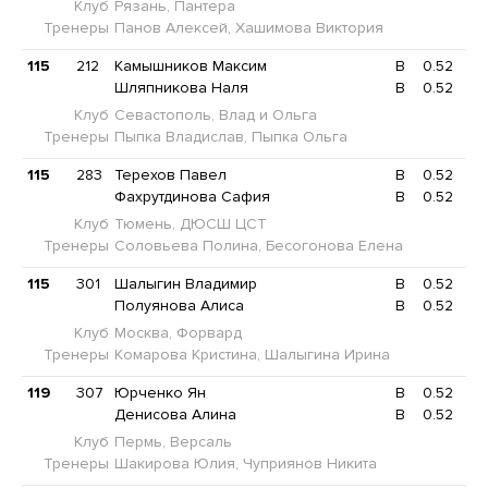
Клуб
Рязань, Пантера
Тренеры
Панов Алексей, Хашимова Виктория
115
212
Камышников Максим
B
0.52
Шляпникова Наля
B
0.52
Клуб
Севастополь, Влад и Ольга
Тренеры
Пыпка Владислав, Пыпка Ольга
115
283
Терехов Павел
B
0.52
Фахрутдинова Сафия
B
0.52
Клуб
Тюмень, ДЮСШ ЦСТ
Тренеры
Соловьева Полина, Бесогонова Елена
115
301
Шалыгин Владимир
B
0.52
Полуянова Алиса
B
0.52
Клуб
Москва, Форвард
Тренеры
Комарова Кристина, Шалыгина Ирина
119
307
Юрченко Ян
B
0.52
Денисова Алина
B
0.52
Клуб
Пермь, Версаль
Тренеры
Шакирова Юлия, Чуприянов Никита