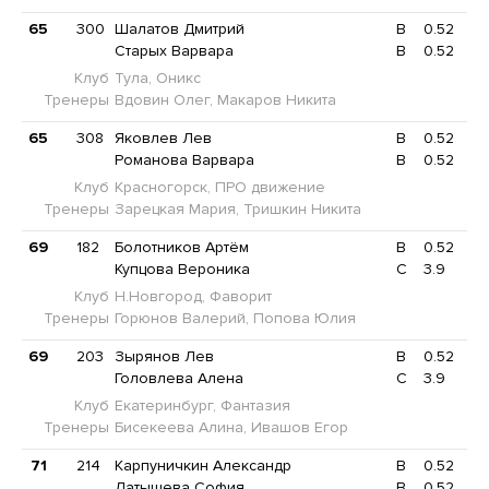
65
300
Шалатов Дмитрий
B
0.52
Старых Варвара
B
0.52
Клуб
Тула, Оникс
Тренеры
Вдовин Олег, Макаров Никита
65
308
Яковлев Лев
B
0.52
Романова Варвара
B
0.52
Клуб
Красногорск, ПРО движение
Тренеры
Зарецкая Мария, Тришкин Никита
69
182
Болотников Артём
B
0.52
Купцова Вероника
C
3.9
Клуб
Н.Новгород, Фаворит
Тренеры
Горюнов Валерий, Попова Юлия
69
203
Зырянов Лев
B
0.52
Головлева Алена
C
3.9
Клуб
Екатеринбург, Фантазия
Тренеры
Бисекеева Алина, Ивашов Егор
71
214
Карпуничкин Александр
B
0.52
Латышева София
B
0.52