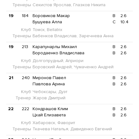
Тренеры
Секистов Ярослав, Глазков Никита
19
184
Боровиков Макар
B
2.6
Бушуева Алла
C
10.4
Клуб
Томск, Bellatrix
Тренеры
Бабенков Владислав, Заречнева Анна
19
213
Карапунарлы Михаил
B
2.6
Бородаенко Владислава
B
2.6
Клуб
Долгопрудный, Априори
Тренеры
Боровский Андрей, Чумаченко Андрей
21
240
Миронов Павел
B
2.6
Павлова Арина
B
2.6
Клуб
Чебоксары, Дуэт
Тренер
Жаров Дмитрий
22
222
Кондрашов Клим
B
2.6
Цхай Елизавета
B
2.6
Клуб
Хабаровск, Фаворит
Тренеры
Ткачева Наталья, Давиденко Евгений