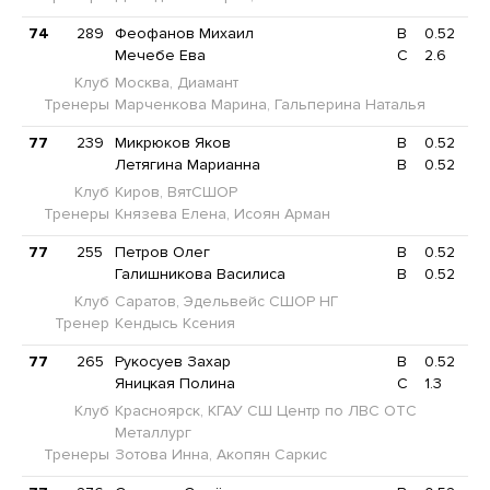
74
289
Феофанов Михаил
B
0.52
Мечебе Ева
C
2.6
Клуб
Москва, Диамант
Тренеры
Марченкова Марина, Гальперина Наталья
77
239
Микрюков Яков
B
0.52
Летягина Марианна
B
0.52
Клуб
Киров, ВятСШОР
Тренеры
Князева Елена, Исоян Арман
77
255
Петров Олег
B
0.52
Галишникова Василиса
B
0.52
Клуб
Саратов, Эдельвейс СШОР НГ
Тренер
Кендысь Ксения
77
265
Рукосуев Захар
B
0.52
Яницкая Полина
C
1.3
Клуб
Красноярск, КГАУ СШ Центр по ЛВС ОТС
Металлург
Тренеры
Зотова Инна, Акопян Саркис