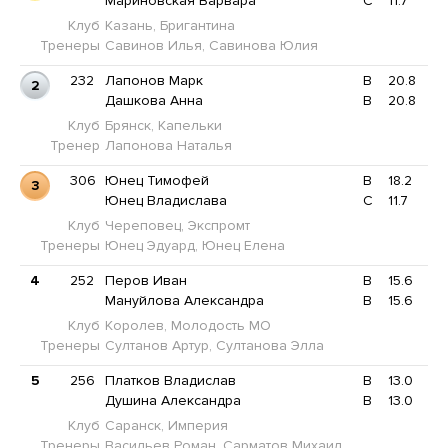
Мариновская Варвара
C
11.7
Клуб
Казань, Бригантина
Тренеры
Савинов Илья, Савинова Юлия
232
Лапонов Марк
B
20.8
2
Дашкова Анна
B
20.8
Клуб
Брянск, Капельки
Тренер
Лапонова Наталья
306
Юнец Тимофей
B
18.2
3
Юнец Владислава
C
11.7
Клуб
Череповец, Экспромт
Тренеры
Юнец Эдуард, Юнец Елена
4
252
Перов Иван
B
15.6
Мануйлова Александра
B
15.6
Клуб
Королев, Молодость МО
Тренеры
Султанов Артур, Султанова Элла
5
256
Платков Владислав
B
13.0
Душина Александра
B
13.0
Клуб
Саранск, Империя
Тренеры
Васильев Роман, Сарматов Михаил