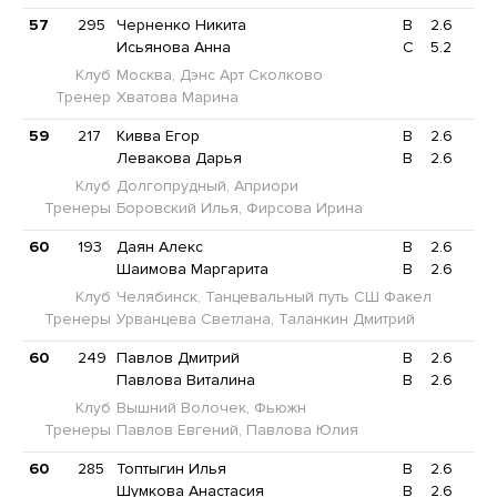
57
295
Черненко Никита
B
2.6
Исьянова Анна
C
5.2
Клуб
Москва, Дэнс Арт Сколково
Тренер
Хватова Марина
59
217
Кивва Егор
B
2.6
Левакова Дарья
B
2.6
Клуб
Долгопрудный, Априори
Тренеры
Боровский Илья, Фирсова Ирина
60
193
Даян Алекс
B
2.6
Шаимова Маргарита
B
2.6
Клуб
Челябинск, Танцевальный путь СШ Факел
Тренеры
Урванцева Светлана, Таланкин Дмитрий
60
249
Павлов Дмитрий
B
2.6
Павлова Виталина
B
2.6
Клуб
Вышний Волочек, Фьюжн
Тренеры
Павлов Евгений, Павлова Юлия
60
285
Топтыгин Илья
B
2.6
Шумкова Анастасия
B
2.6