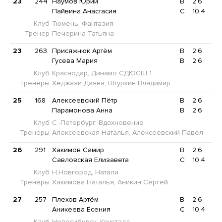
23
244
Наумов Юрий
B
2.6
Пайвина Анастасия
C
10.4
Клуб
Тюмень, Фантазия
Тренер
Печерина Татьяна
23
263
Присяжнюк Артём
B
2.6
Гусева Мария
B
2.6
Клуб
Краснодар, Динамо СДЮСШ 1
Тренеры
Хеджази Даяна, Штуркин Владимир
25
168
Алексеевский Пётр
B
2.6
Парамонова Анна
B
2.6
Клуб
С.-Петербург, Вдохновение
Тренеры
Алексеевская Наталья, Алексеевский Павел
26
291
Хакимов Самир
B
2.6
Савловская Елизавета
C
10.4
Клуб
Н.Новгород, Натали
Тренеры
Хакимова Наталья, Аникин Сергей
27
257
Плехов Артём
B
2.6
Аникеева Есения
C
10.4
Клуб
Новосибирск, Кристалл