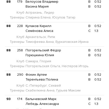
88
179
Белоусов Владимир
B
0.52
Васина Мария
B
0.52
Клуб
Астрахань, Лидер
Тренеры
Спирина Елена, Юсупов Тагир
88
228
Кулаков Кирилл
B
0.52
Семёнова Алиса
C
1.3
Клуб
Архангельск, Ритм
Тренеры
Тимофеева Анна, Буркатовская Ирина
88
258
Погорельский Фёдор
B
0.52
Горюшкина Юлия
B
0.52
Клуб
Самара, Глория
Тренеры
Погорельская Ольга, Нестеров Игорь
88
290
Фокин Артем
B
0.52
Терентьева Полина
B
0.52
Клуб
С.-Петербург, Секвей
Тренеры
Скабелкина Анна, Гурьев Максим
93
174
Балычевский Марк
B
0.52
Лебедь Александра
C
1.3