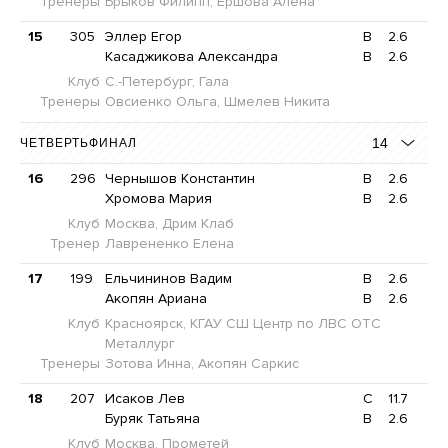
Тренеры
Брыков Филипп, Ершова Алена
15
305
Эллер Егор
B
2.6
Касаджикова Александра
B
2.6
Клуб
С.-Петербург, Гала
Тренеры
Овсиенко Ольга, Шмелев Никита
14
ЧЕТВЕРТЬФИНАЛ
16
296
Чернышов Константин
B
2.6
Хромова Мария
B
2.6
Клуб
Москва, Дрим Клаб
Тренер
Лаврененко Елена
17
199
Ельчининов Вадим
B
2.6
Акопян Ариана
B
2.6
Клуб
Красноярск, КГАУ СШ Центр по ЛВС ОТС
Металлург
Тренеры
Зотова Инна, Акопян Саркис
18
207
Исаков Лев
C
11.7
Буряк Татьяна
B
2.6
Клуб
Москва, Прометей