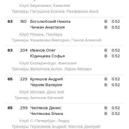
Клуб
Березники, Камелия
Тренеры
Пегушина Ксения, Разживина Анна
63
180
Боголюбский Никита
B
0.52
Чичкан Анастасия
B
0.52
Клуб
Рязань, Пантера
Тренеры
Хашимова Виктория, Панов Алексей
63
204
Иванов Олег
B
0.52
Юдинцева Софья
B
0.52
Клуб
Екатеринбург, Фантазия
Тренеры
Филиппов Антон, Ларин Михаил
65
229
Кулешов Андрей
B
0.52
Черняк Валерия
B
0.52
Клуб
Москва, Данс вэй
Тренер
Антонов Евгений
65
299
Чистяков Денис
B
0.52
Чистякова Элина
B
0.52
Клуб
С.-Петербург, Лидер
Тренеры
Герасимов Андрей, Маслов Дмитрий