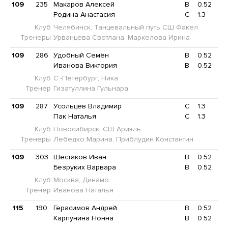
109
235
Макаров Алексей
B
0.52
Родина Анастасия
C
1.3
Клуб
Челябинск, Танцевальный путь СШ Факел
Тренеры
Урванцева Светлана, Маркелова Ирина
109
286
Удобный Семён
B
0.52
Иванова Виктория
B
0.52
Клуб
С.-Петербург, Ника
Тренер
Гизатуллина Гульнара
109
287
Усольцев Владимир
C
1.3
Пак Наталья
C
1.3
Клуб
Новосибирск, СШ Ариэль
Тренеры
Лебедко Марина, Приблудин Константин
109
303
Шестаков Иван
B
0.52
Безруких Варвара
B
0.52
Клуб
Москва, Динамо
Тренер
Иванова Наталья
115
190
Герасимов Андрей
B
0.52
Карпунина Нонна
B
0.52