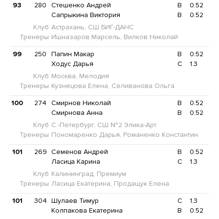
93
280
Стешенко Андрей
B
0.52
Сапрыкина Виктория
B
0.52
Клуб
Астрахань, СШ БИГ-ДАНС
Тренеры
Ишназаров Марсель, Вилков Николай
99
250
Папин Макар
B
0.52
Ходус Дарья
C
1.3
Клуб
Москва, Мелодия
Тренеры
Кузнецова Елена, Селиванова Ольга
100
274
Смирнов Николай
B
0.52
Смирнова Анна
B
0.52
Клуб
С.-Петербург, СШ №2 Элика-Арт
Тренеры
Пономаренко Дарья, Романенко Константин
101
269
Семенов Андрей
B
0.52
Ласица Карина
C
1.3
Клуб
Калининград, Премиум
Тренеры
Ласица Екатерина, Продащук Елена
101
304
Шулаев Тимур
C
1.3
Колпакова Екатерина
B
0.52