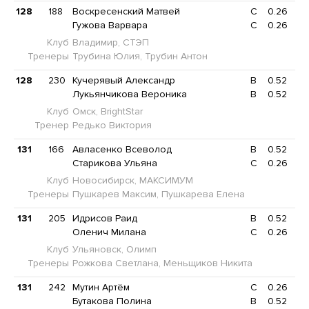
128
188
Воскресенский Матвей
C
0.26
Гужова Варвара
C
0.26
Клуб
Владимир, СТЭП
Тренеры
Трубина Юлия, Трубин Антон
128
230
Кучерявый Александр
B
0.52
Лукьянчикова Вероника
B
0.52
Клуб
Омск, BrightStar
Тренер
Редько Виктория
131
166
Авласенко Всеволод
B
0.52
Старикова Ульяна
C
0.26
Клуб
Новосибирск, МАКСИМУМ
Тренеры
Пушкарев Максим, Пушкарева Елена
131
205
Идрисов Раид
B
0.52
Оленич Милана
C
0.26
Клуб
Ульяновск, Олимп
Тренеры
Рожкова Светлана, Меньщиков Никита
131
242
Мутин Артём
C
0.26
Бутакова Полина
B
0.52