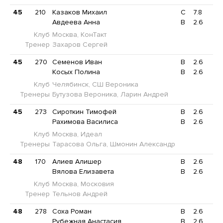
45
210
Казаков Михаил
C
7.8
Авдеева Анна
B
2.6
Клуб
Москва, КонТакт
Тренер
Захаров Сергей
45
270
Семенов Иван
B
2.6
Косых Полина
B
2.6
Клуб
Челябинск, СШ Вероника
Тренеры
Бутузова Вероника, Ларин Андрей
45
273
Сироткин Тимофей
B
2.6
Рахимова Василиса
B
2.6
Клуб
Москва, Идеал
Тренеры
Тарасова Ольга, Шмонин Александр
48
170
Алиев Алишер
B
2.6
Вялова Елизавета
B
2.6
Клуб
Москва, Московия
Тренер
Тельнов Андрей
48
278
Соха Роман
B
2.6
Рубежная Анастасия
B
2.6