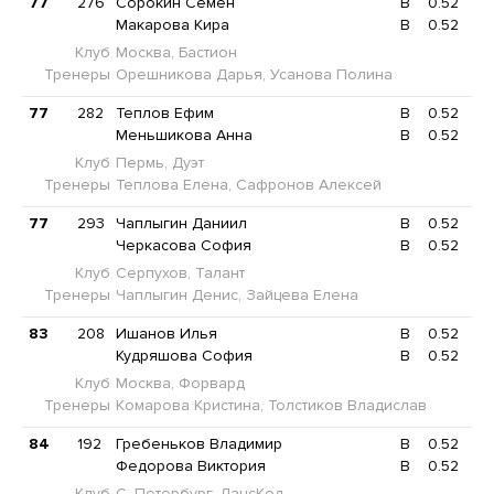
77
276
Сорокин Семён
B
0.52
Макарова Кира
B
0.52
Клуб
Москва, Бастион
Тренеры
Орешникова Дарья, Усанова Полина
77
282
Теплов Ефим
B
0.52
Меньшикова Анна
B
0.52
Клуб
Пермь, Дуэт
Тренеры
Теплова Елена, Сафронов Алексей
77
293
Чаплыгин Даниил
B
0.52
Черкасова София
B
0.52
Клуб
Серпухов, Талант
Тренеры
Чаплыгин Денис, Зайцева Елена
83
208
Ишанов Илья
B
0.52
Кудряшова София
B
0.52
Клуб
Москва, Форвард
Тренеры
Комарова Кристина, Толстиков Владислав
84
192
Гребеньков Владимир
B
0.52
Федорова Виктория
B
0.52
Клуб
С.-Петербург, ДансКод