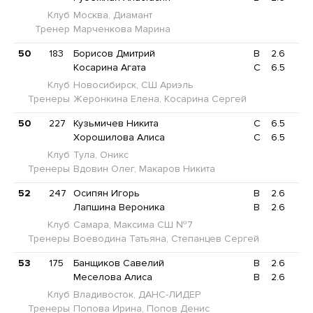
Клуб
Москва, Диамант
Тренер
Марченкова Марина
50
183
Борисов Дмитрий
B
2.6
Косарина Агата
C
6.5
Клуб
Новосибирск, СШ Ариэль
Тренеры
Жеронкина Елена, Косарина Сергей
50
227
Кузьмичев Никита
C
6.5
Хорошилова Алиса
C
6.5
Клуб
Тула, Оникс
Тренеры
Вдовин Олег, Макаров Никита
52
247
Осипян Игорь
B
2.6
Лапшина Вероника
B
2.6
Клуб
Самара, Максима СШ №7
Тренеры
Воеводина Татьяна, Степанцев Сергей
53
175
Банщиков Савелий
B
2.6
Меселова Алиса
B
2.6
Клуб
Владивосток, ДАНС-ЛИДЕР
Тренеры
Попова Ирина, Попов Денис