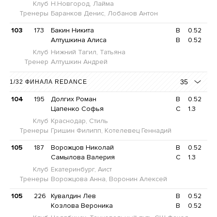
Клуб
Н.Новгород, Лайма
Тренеры
Баранков Денис, Лобанов Антон
103
173
Бакин Никита
B
0.52
Алтушкина Алиса
B
0.52
Клуб
Нижний Тагил, Татьяна
Тренер
Алтушкин Андрей
35
1/32 ФИНАЛА REDANCE
104
195
Долгих Роман
B
0.52
Цапенко Софья
C
1.3
Клуб
Краснодар, Стиль
Тренеры
Гришин Филипп, Котелевец Геннадий
105
187
Ворожцов Николай
B
0.52
Самылова Валерия
C
1.3
Клуб
Екатеринбург, Аист
Тренеры
Ворожцова Анна, Воронин Алексей
105
226
Кувалдин Лев
B
0.52
Козлова Вероника
B
0.52