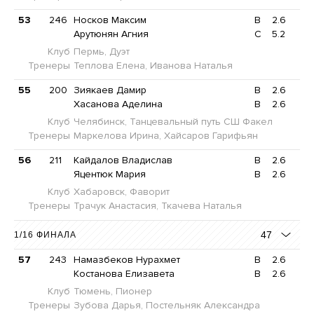
53
246
Носков Максим
B
2.6
Арутюнян Агния
C
5.2
Клуб
Пермь, Дуэт
Тренеры
Теплова Елена, Иванова Наталья
55
200
Зиякаев Дамир
B
2.6
Хасанова Аделина
B
2.6
Клуб
Челябинск, Танцевальный путь СШ Факел
Тренеры
Маркелова Ирина, Хайсаров Гарифьян
56
211
Кайдалов Владислав
B
2.6
Яцентюк Мария
B
2.6
Клуб
Хабаровск, Фаворит
Тренеры
Трачук Анастасия, Ткачева Наталья
47
1/16 ФИНАЛА
57
243
Намазбеков Нурахмет
B
2.6
Костанова Елизавета
B
2.6
Клуб
Тюмень, Пионер
Тренеры
Зубова Дарья, Постельняк Александра