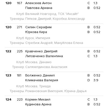
120
167
Алексеев Антон
C
1.3
Павлова Ариана
B
0.52
Клуб
Великий Новгород, ТСК "Инсайт"
Тренеры
Пятков Дмитрий, Коробка Александр
120
271
Силин Серафим
B
0.52
Юркова Кира
B
0.52
Клуб
Курск, Империя
Тренеры
Стребиж Андрей, Мануйлова Елена
122
225
Кравченко Дмитрий
B
0.52
Литовченко Валентина
C
1.3
Клуб
Москва, Динамо
Тренер
Саляхетдинова Анастасия
123
181
Болженко Даниил
B
0.52
Климачева Валерия
D
3.9
Клуб
Москва, Триада
Тренеры
Романовская Виктория, Юрина Дарья
124
223
Кормин Михаил
C
1.3
Кудинова Арина
B
0.52