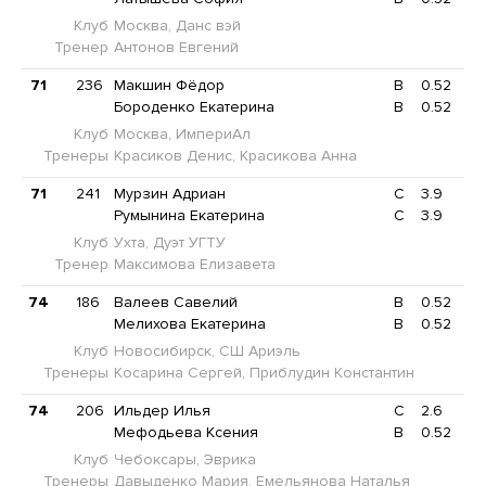
Клуб
Москва, Данс вэй
Тренер
Антонов Евгений
71
236
Макшин Фёдор
B
0.52
Бороденко Екатерина
B
0.52
Клуб
Москва, ИмпериАл
Тренеры
Красиков Денис, Красикова Анна
71
241
Мурзин Адриан
C
3.9
Румынина Екатерина
C
3.9
Клуб
Ухта, Дуэт УГТУ
Тренер
Максимова Елизавета
74
186
Валеев Савелий
B
0.52
Мелихова Екатерина
B
0.52
Клуб
Новосибирск, СШ Ариэль
Тренеры
Косарина Сергей, Приблудин Константин
74
206
Ильдер Илья
C
2.6
Мефодьева Ксения
B
0.52
Клуб
Чебоксары, Эврика
Тренеры
Давыденко Мария, Емельянова Наталья