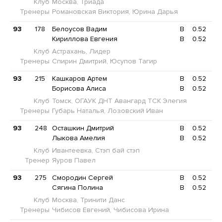
Клуб
Москва, Триада
Тренеры
Романовская Виктория, Юрина Дарья
93
178
Белоусов Вадим
B
0.52
Кириллова Евгения
B
0.52
Клуб
Астрахань, Лидер
Тренеры
Спирин Дмитрий, Юсупов Тагир
93
215
Кашкаров Артем
B
0.52
Борисова Алиса
B
0.52
Клуб
Томск, ОГАУК ДНТ Авангард ТСК Элегия
Тренеры
Губарь Наталья, Лозовский Иван
93
248
Осташкин Дмитрий
B
0.52
Лыкова Амелия
B
0.52
Клуб
Ивантеевка, Стэп бай стэп
Тренер
Яуров Павел
93
275
Смородин Сергей
B
0.52
Сягина Полина
B
0.52
Клуб
Москва, Тринити Данс
Тренеры
Чибисов Евгений, Чибисова Ирина