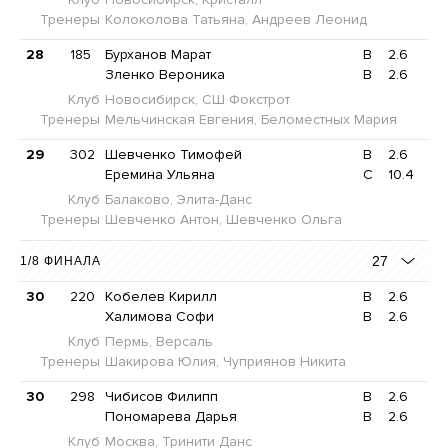
Тренеры
Колоколова Татьяна, Андреев Леонид
28
185
Бурханов Марат
B
2.6
Зленко Вероника
B
2.6
Клуб
Новосибирск, СШ Фокстрот
Тренеры
Мельчинская Евгения, Беломестных Мария
29
302
Шевченко Тимофей
B
2.6
Еремина Ульяна
C
10.4
Клуб
Балаково, Элита-Данс
Тренеры
Шевченко Антон, Шевченко Ольга
27
1/8 ФИНАЛА
30
220
Кобелев Кирилл
B
2.6
Халимова Софи
B
2.6
Клуб
Пермь, Версаль
Тренеры
Шакирова Юлия, Чуприянов Никита
30
298
Чибисов Филипп
B
2.6
Пономарева Дарья
B
2.6
Клуб
Москва, Тринити Данс