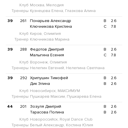
Клуб
Москва, Мелодия
Тренеры
Кузнецова Елена, Глазкова Алина
39
261
Понарьев Александр
B
2.6
Ключникова Кристина
C
7.8
Клуб
Киров, Олимпия
Тренер
Ключникова Марина
39
288
Федотов Дмитрий
B
2.6
Малыгина Есения
C
7.8
Клуб
Воронеж, Олимпия
Тренеры
Нелепин Евгений, Нелепина Светлана
39
292
Хрипушин Тимофей
B
2.6
Дик Элина
B
2.6
Клуб
Новосибирск, МАКСИМУМ
Тренеры
Пушкарев Максим, Пушкарева Елена
44
201
Зозуля Дмитрий
B
2.6
Тарасова Полина
B
2.6
Клуб
Новороссийск, Royal Dance Club
Тренеры
Белый Александр, Костина Юлия