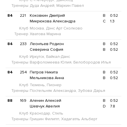
Тренеры
Дуда Андрей, Маркин Павел
84
221
Коковкин Дмитрий
B
0.52
Микрюкова Александра
C
1.3
Клуб
Москва, Дэнс Арт Сколково
Тренер
Хватова Марина
84
233
Леонтьев Родион
B
0.52
Северина София
B
0.52
Клуб
Иркутск, Байкал-Данс
Тренеры
Варфоломеева Юлия, Белобородов Илья
84
254
Петров Никита
B
0.52
Мельникова Анна
B
0.52
Клуб
Тюмень, Пионер
Тренеры
Постельняк Александра, Зубова Дарья
88
169
Аленин Алексей
B
0.52
Шевчук Авелия
D
7.8
Клуб
Краснодар, Стиль
Тренеры
Гришин Филипп, Хадагатль Альберт