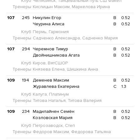
Клуб
Челябинск, Танцевальный путь СШ Факел
Тренеры
Кислицын Максим, Маркелова Ирина
107
245
Никулин Егор
B
0.52
Чеурина Алиса
B
0.52
Клуб
Пермь, Гармония
Тренеры
Садченко Александра, Садченко Мария
107
294
Черемнов Тимур
B
0.52
Двойнишникова Агата
B
0.52
Клуб
Киров, ВятСШОР
Тренеры
Князева Елена, Шишкина Анна
109
194
Деменев Максим
B
0.52
Журавлева Екатерина
C
1.3
Клуб
Калуга, Платинум
Тренеры
Титова Наталья, Титова Валерия
109
234
Мадилайнен Семён
B
0.52
Козловская Мария
B
0.52
Клуб
Петрозаводск, Степ
Тренеры
Федоров Максим, Федорова Татьяна